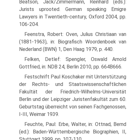
Beatson, Jack/Zimmermann, Reinhard (eds.):
Jurists uprooted. German speaking Emigre
Lawyers in Twentieth-century, Oxford 2004, pp.
106-204.
Feenstra, Robert: Oven, Julius Christiaan van
(1881-1963), in: Biografisch Woordenboek van
Nederland (BWN) 1, Den Haag 1979, p. 440.
Felken, Detlef: Spengler, Oswald Arnold
Gottfried, in: NDB 24, Berlin 2010, pp. 664В­666.
Festschrift Paul Koschaker mit Unterstützung
der Rechts- und Staatswissenschaftlichen
Fakultät der Friedrich-Wilhelms-Universität
Berlin und der Leipziger Juristenfakultät zum 60.
Geburtstag überreicht von seinen Fachgenossen,
I-III, Weimar 1939.
Feuchte, Paul: Erbe, Walter, in: Ottnad, Bernd
(ed.): Baden-Württembergische Biographien, II,
Stuttgart 1999, pp. 107-110.