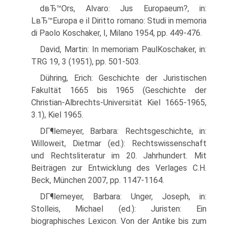
dвЂ™Ors, Alvaro: Jus Europaeum?, in:
LвЂ™Europa e il Diritto romano: Studi in memoria
di Paolo Koschaker, I, Milano 1954, pp. 449-476.
David, Martin: In memoriam PaulKoschaker, in:
TRG 19, 3 (1951), pp. 501-503.
Dühring, Erich: Geschichte der Juristischen
Fakultät 1665 bis 1965 (Geschichte der
Christian-Albrechts-Universität Kiel 1665-1965,
3.1), Kiel 1965.
DГ¶lemeyer, Barbara: Rechtsgeschichte, in:
Willoweit, Dietmar (ed.): Rechtswissenschaft
und Rechtsliteratur im 20. Jahrhundert. Mit
Beiträgen zur Entwicklung des Verlages C.H.
Beck, München 2007, pp. 1147-1164.
DГ¶lemeyer, Barbara: Unger, Joseph, in:
Stolleis, Michael (ed.): Juristen: Ein
biographisches Lexicon. Von der Antike bis zum