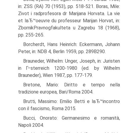
in: ZSS (RA) 70 (1953), pp. 518-521. Boras, Mile:
Zivot i radprofesora dr Marijana Horvata. La vie
et lвЂ™oeuvre du professeur Marijan Horvat, in:
ZbornikPravnogfakulteta u Zagrebu 18 (1968),
pp. 255-265.
Borcherdt, Hans Heinrich: Eckermann, Johann
Peter, in: NDB 4, Berlin 1959, pp. 289В­290.
Brauneder, Wilhelm: Unger, Joseph, in: Juristen
in Г–sterreich 1200-1980 (ed. by Wilhelm
Brauneder), Wien 1987, pp. 177-179.
Bretone, Mario: Diritto e tempo nella
tradizione europea, Bari/Roma 2004.
Brutti, Massimo: Emilio Betti e lвЂ™incontro
con il fascismo, Roma 2015.
Bucci, Onorato: Germanesimo e romanità,
Napoli 2004.