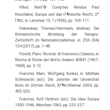
Filhol, RenГ©: Comptes Rendus Paul
e
Koschaker, Europa und das rГ¶mische Recht, 2
Г©d., in: Latomus 15, 1 (1956), pp. 109-111.
Finkenauer, Thomas/Herrmann, Andreas: Die
Romanistische Abteilung der Savigny-
Zeitschrift im Nationalsozialismus, in: ZSS (RA)
134 (2017), pp. 1-48.
Fiorelli, Piero: Ricordo di Francesco Calasso, in:
Rivista di Storia del diritto italiano 40В­41 (1967-
1968), pp. 5-12.
Foerster, Marc: Wolfgang Kunkel, in: Mathias
Schmoeckl (ed.): Die Juristen der Universität
Bonn im Dritten Reich, KГ¶ln/Weimar 2004, pp.
455-520.
Foerster, Rolf Hellmut (ed.): Die Idee Europa
1300-1946, München 1963, pp. 253-257.