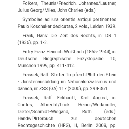
Folkers, Theunis/Friedrich, Johannes/Lautner,
Julius Georg/Miles, John Charles (eds.):
Symbolae ad iura orientis antiqui pertinentes
Paulo Koschaker dedicatae, 2 vols., Leiden 1939.
Frank, Hans: Die Zeit des Rechts, in: DR 1
(1936), pp. 1-3.
Entry Franz Heinrich Weißbach (1865-1944), in:
Deutsche Biographische Enzyklopädie, 10,
München 1999, pp. 411-412.
Frassek, Ralf: Steter Tropfen hГ¶hlt den Stein
- Juristenausbildung im Nationalsozialismus und
danach, in: ZSS (GA) 117 (2000), pp. 294-361.
Frassek, Ralf: Eckhardt, Karl August, in:
Cordes, Albrecht/Lück, Heiner/Werkmüller,
Dieter/Schmidt-Wiegand, Ruth (eds.):
HandwГ¶rterbuch zur deutschen
Rechtsgeschichte (HRG), II, Berlin 2008, pp.