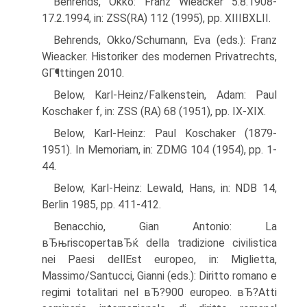
Behrends, Okko: Franz Wieacker 5.8.1908-
17.2.1994, in: ZSS(RA) 112 (1995), pp. XIIIВ­XLII.
Behrends, Okko/Schumann, Eva (eds.): Franz
Wieacker. Historiker des modernen Privatrechts,
GГ¶ttingen 2010.
Below, Karl-Heinz/Falkenstein, Adam: Paul
Koschaker f, in: ZSS (RA) 68 (1951), pp. IX-XIX.
Below, Karl-Heinz: Paul Koschaker (1879-
1951). In Memoriam, in: ZDMG 104 (1954), pp. 1-
44.
Below, Karl-Heinz: Lewald, Hans, in: NDB 14,
Berlin 1985, pp. 411-412.
Benacchio, Gian Antonio: La
вЂњriscopertaвЂќ della tradizione civilistica
nei Paesi dellEst europeo, in: Miglietta,
Massimo/Santucci, Gianni (eds.): Diritto romano e
regimi totalitari nel вЂ?900 europeo. вЂ?Atti