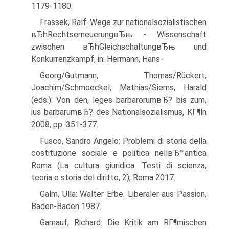
1179-1180.
Frassek, Ralf: Wege zur nationalsozialistischen
вЂћRechtserneuerungвЂњ - Wissenschaft
zwischen вЂћGleichschaltungвЂњ und
Konkurrenzkampf, in: Hermann, Hans-
Georg/Gutmann, Thomas/Rückert,
Joachim/Schmoeckel, Mathias/Siems, Harald
(eds.): Von den, leges barbarorumвЂ? bis zum,
ius barbarumвЂ? des Nationalsozialismus, KГ¶ln
2008, pp. 351-377.
Fusco, Sandro Angelo: Problemi di storia della
costituzione sociale e politica nellвЂ™antica
Roma (La cultura giuridica. Testi di scienza,
teoria e storia del diritto, 2), Roma 2017.
Galm, Ulla: Walter Erbe. Liberaler aus Passion,
Baden-Baden 1987.
Gamauf, Richard: Die Kritik am RГ¶mischen