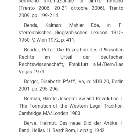
seminario internazionale di diritto romano'
(Trento 2006, 20-21 ottobre 2006), Trento
2009, pp. 199-214.
Benda, Kalman: Mahler Ede, in: Г–
sterreichisches Biographisches Lexicon 1815-
1950, V, Wien 1972, p. 411.
Bender, Peter: Die Rezeption des rГ¶mischen
Rechts im Urteil der deutschen
Rechtswissenschaft, Frankfurt a.M./Bern/Las
Vegas 1979.
Berger, Elisabeth: Pfaff, Ivo, in: NDB 20, Berlin
2001, pp. 295-296.
Berman, Harold Joseph: Law and Revolution. I.
The Formation of the Western Legal Tradition,
Cambridge MA/London 1983.
Berve, Helmut: Das neue Bild der Antike. I.
Band: Hellas. II. Band: Rom, Leipzig 1942.