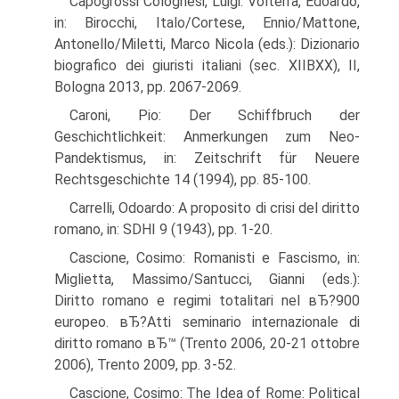
Capogrossi Colognesi, Luigi: Volterra, Edoardo,
in: Birocchi, Italo/Cortese, Ennio/Mattone,
Antonello/Miletti, Marco Nicola (eds.): Dizionario
biografico dei giuristi italiani (sec. XIIВ­XX), II,
Bologna 2013, pp. 2067-2069.
Caroni, Pio: Der Schiffbruch der
Geschichtlichkeit: Anmerkungen zum Neo-
Pandektismus, in: Zeitschrift für Neuere
Rechtsgeschichte 14 (1994), pp. 85-100.
Carrelli, Odoardo: A proposito di crisi del diritto
romano, in: SDHI 9 (1943), pp. 1-20.
Cascione, Cosimo: Romanisti e Fascismo, in:
Miglietta, Massimo/Santucci, Gianni (eds.):
Diritto romano e regimi totalitari nel вЂ?900
europeo. вЂ?Atti seminario internazionale di
diritto romano вЂ™ (Trento 2006, 20-21 ottobre
2006), Trento 2009, pp. 3-52.
Cascione, Cosimo: The Idea of Rome: Political