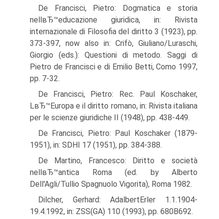
De Francisci, Pietro: Dogmatica e storia
nellвЂ™educazione giuridica, in: Rivista
internazionale di Filosofia del diritto 3 (1923), pp.
373-397, now also in: Crifò, Giuliano/Luraschi,
Giorgio (eds.): Questioni di metodo. Saggi di
Pietro de Francisci e di Emilio Betti, Como 1997,
pp. 7-32.
De Francisci, Pietro: Rec. Paul Koschaker,
LвЂ™Europa e il diritto romano, in: Rivista italiana
per le scienze giuridiche II (1948), pp. 438-449.
De Francisci, Pietro: Paul Koschaker (1879-
1951), in: SDHI 17 (1951), pp. 384-388.
De Martino, Francesco: Diritto e società
nellвЂ™antica Roma (ed. by Alberto
Dell'Agli/Tullio Spagnuolo Vigorita), Roma 1982.
Dilcher, Gerhard: AdalbertErler 1.1.1904-
19.4.1992, in: ZSS(GA) 110 (1993), pp. 680В­692.