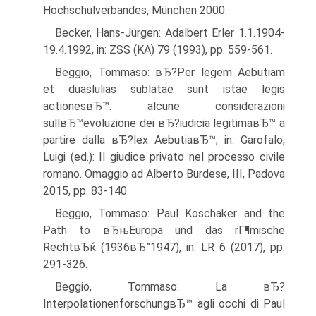
Hochschulverbandes, München 2000.
Becker, Hans-Jürgen: Adalbert Erler 1.1.1904-
19.4.1992, in: ZSS (KA) 79 (1993), pp. 559-561.
Beggio, Tommaso: вЂ?Per legem Aebutiam
et duaslulias sublatae sunt istae legis
actionesвЂ™: alcune considerazioni
sullвЂ™evoluzione dei вЂ?iudicia legitimaвЂ™ a
partire dalla вЂ?lex AebutiaвЂ™, in: Garofalo,
Luigi (ed.): Il giudice privato nel processo civile
romano. Omaggio ad Alberto Burdese, III, Padova
2015, pp. 83-140.
Beggio, Tommaso: Paul Koschaker and the
Path to вЂњEuropa und das rГ¶mische
RechtвЂќ (1936вЂ”1947), in: LR 6 (2017), pp.
291-326.
Beggio, Tommaso: La вЂ?
InterpolationenforschungвЂ™ agli occhi di Paul