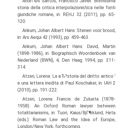
AndrГ©s Santos, Francisco Javier: Brevissima
storia della critica interpolazionistica nelle fonti
giuridiche romane, in: REHJ 32 (2011), pp. 65-
120.
Ankum, Johan Albert Hans: Stenen voor brood,
in: Ars Aequi 42 (1993), pp. 459-463.
Ankum, Johan Albert Hans: David, Martin
(1898-1986), in: Biographisch Woordenboek van
Nederland (BWN), 4, Den Haag 1994, pp. 311-
314.
Atzeri, Lorena: La вЂ?storia del diritto antico '
e una lettera inedita di Paul Koschaker, in: IAH 2
(2010), pp. 191-222.
Atzeri, Lorena: Francis de Zulueta (1878-
1958): An Oxford Roman lawyer between
totalitarianisms, in: Tuori, Kaius/BjГ¶rklund, Heta
(eds.): Roman Law and the Idea of Europe,
London/New York, forthcoming.